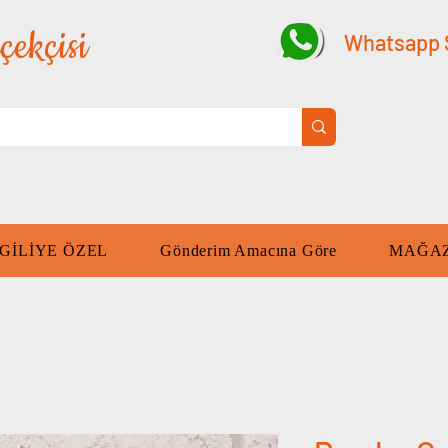
çekçisi
Whatsapp S
GİLİYE ÖZEL
Gönderim Amacına Göre
MAĞA