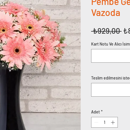
Pembe Ge
Vazoda
No
 ₺929,00 
₺
Fi
Kart Notu Ve Alıcı İsi
Teslim edilmesini isted
Adet
*