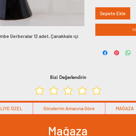
Sepete Ekle
H
embe Gerberalar 12 adet. Çanakkale içi
Bizi Değerlendirin
LİYE ÖZEL
Gönderim Amacına Göre
MAĞAZA
Mağaza