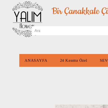
Bir Çanakkale Çi
ANASAYFA
24 Kasıma Özel
SEV