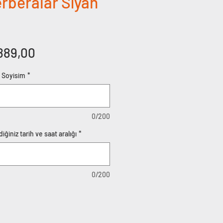
rberalar Siyah
rmal
İndirimli
889,00
yat
Fiyat
m Soyisim
*
0/200
iğiniz tarih ve saat aralığı
*
0/200