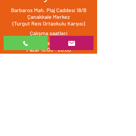
Barbaros Mah. Plaj Caddesi 18/B
Çanakkale Merkez
(Turgut Reis Ortaokulu Karşısı)
Çalışma saatleri
Hafta içi ve Cumartesi
8.30 - 20.00
​​Pazar 10.00 - 20.00
Bizimle iletişime geçin
0532 512 0132