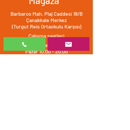
Mağaza
Barbaros Mah. Plaj Caddesi 18/B
Çanakkale Merkez
(Turgut Reis Ortaokulu Karşısı)
Çalışma saatleri
Hafta içi ve Cumartesi
8.30 - 20.00
​​Pazar 10.00 - 20.00
Bizimle iletişime geçin
0532 512 0132