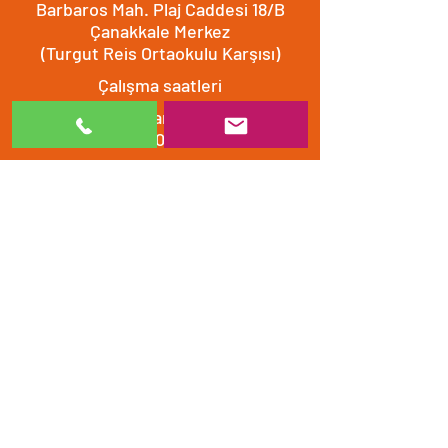
Barbaros Mah. Plaj Caddesi 18/B
Çanakkale Merkez
(Turgut Reis Ortaokulu Karşısı)
Çalışma saatleri
Hafta içi ve Cumartesi
8.30 - 20.00
​​Pazar 10.00 - 20.00
Bizimle iletişime geçin
0532 512 0132
0286 501 50 30