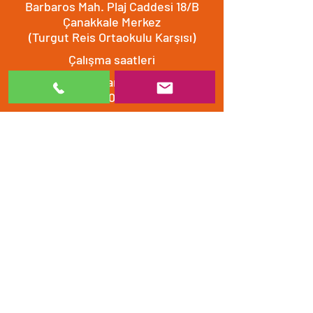
Barbaros Mah. Plaj Caddesi 18/B
Çanakkale Merkez
(Turgut Reis Ortaokulu Karşısı)
Çalışma saatleri
Hafta içi ve Cumartesi
8.30 - 20.00
​​Pazar 10.00 - 20.00
Bizimle iletişime geçin
0532 512 0132
0286 501 50 30