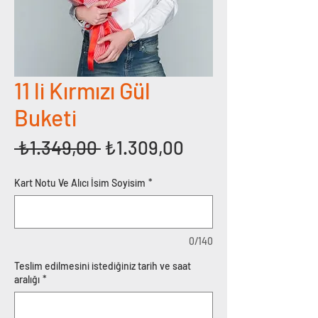
11 li Kırmızı Gül
Buketi
Normal
İndirimli
 ₺1.349,00 
₺1.309,00
Fiyat
Fiyat
Kart Notu Ve Alıcı İsim Soyisim
*
0/140
Teslim edilmesini istediğiniz tarih ve saat
aralığı
*