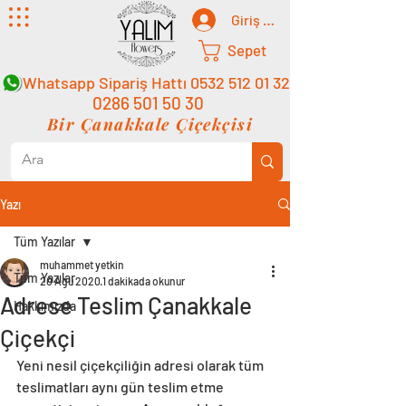
Giriş Yap
Sepet
Whatsapp Sipariş Hattı
0532 512 01 32
0286 501 50 30
Bir Çanakkale Çiçekçisi
Yazı
Tüm Yazılar
muhammet yetkin
Tüm Yazılar
20 Ağu 2020
1 dakikada okunur
Adrese Teslim Çanakkale
Hakkımızda
Çiçekçi
Yeni nesil çiçekçiliğin adresi olarak tüm 
teslimatları aynı gün teslim etme 