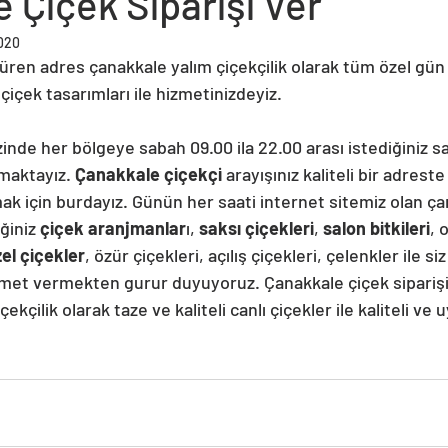
 Çiçek Siparişi Ver
2020
ren adres çanakkale yalım çiçekçilik olarak tüm özel gün 
 çiçek tasarımları ile hizmetinizdeyiz.
nde her bölgeye sabah 09.00 ila 22.00 arası istediğiniz s
maktayız. 
Çanakkale çiçekçi 
arayışınız kaliteli bir adrest
lmak için burdayız. Günün her saati internet sitemiz olan ça
ğiniz 
çiçek aranjmanlar
ı, 
saksı çiçekleri
, 
salon bitkileri
, 
zel çiçekler
, özür çiçekleri, açılış çiçekleri, çelenkler ile siz
zmet vermekten gurur duyuyoruz. Çanakkale çiçek siparişi 
ekçilik olarak taze ve kaliteli canlı çiçekler ile kaliteli ve u