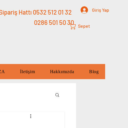
Giriş Yap
ipariş Hattı 0532 512 01 32
0286 501 50 30
Sepet
ZA
İletişim
Hakkımızda
Blog