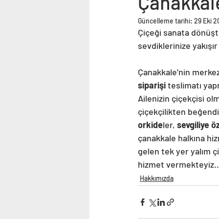
Çanakkale
Güncelleme tarihi:
29 Eki 
Çiçeği sanata dönüştü
sevdiklerinize yakışır
Çanakkale'nin merkezi
siparişi
 teslimatı yap
Ailenizin çiçekçisi o
çiçekçilikten beğendi
orkide
ler, 
sevgiliye ö
çanakkale halkına hi
gelen tek yer yalım çiç
hizmet vermekteyiz..
Hakkımızda