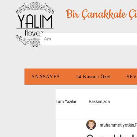
Bir Çanakkale Çi
ANASAYFA
24 Kasıma Özel
SEV
Tüm Yazılar
Hakkımızda
muhammet yetkin
1