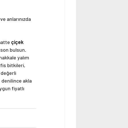
ve anlarınızda 
aatte
 çiçek 
e son bulsun. 
nakkale yalım 
ofis bitkileri, 
 değerli 
denilince akla 
ygun fiyatlı 