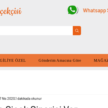
çekçisi
Whatsapp S
GİLİYE ÖZEL
Gönderim Amacına Göre
MAĞA
7 Nis 2020
1 dakikada okunur